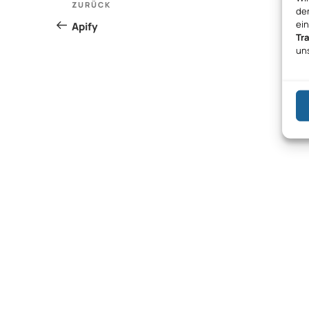
Vorheriger
ZURÜCK
den
Beitrag
ei
Apify
Tr
un