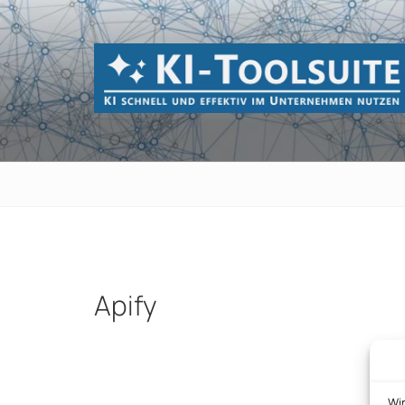
Zum
Inhalt
springen
KI-TOOLSUI
KI schnell und effektiv im Unternehmen 
Apify
Beitragsnavigation
Wi