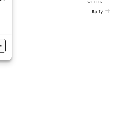
WEITER
Nächster
Beitrag
Apify
en