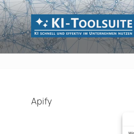
Zum
Inhalt
springen
KI-TOOLSUI
KI schnell und effektiv im Unternehmen 
Apify
Beitragsnavigation
Wi