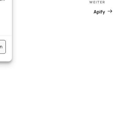
WEITER
Nächster
Beitrag
Apify
en