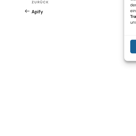
Vorheriger
ZURÜCK
den
Beitrag
ei
Apify
Tr
un