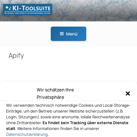
Zum
Inhalt
springen
KI-
KI schnell und effektiv
TOOLSUITE
im Unternehmen
Menü
nutzen
Apify
Beitragsnavigation
Wir schätzen Ihre
Vorheriger
ZURÜCK
Privatsphäre
Beitrag
Apify
Wir verwenden technisch notwendige Cookies und Local-Storage-
Einträge, um den Betrieb unserer Website sicherzustellen (z.B.
Nächster
WEITER
Login, Sitzungen) sowie eine anonyme, lokale Reichweitenanalyse
Beitrag
ohne Drittanbieter.
Es findet kein Tracking über externe Dienste
Apify
statt
. Weitere Informationen finden Sie in unserer
Datenschutzerklärung
.