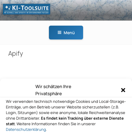
Zum
Inhalt
springen
KI-
KI schnell und effektiv
TOOLSUITE
im Unternehmen
Menü
nutzen
Apify
Beitragsnavigation
Wir schätzen Ihre
Vorheriger
ZURÜCK
Privatsphäre
Beitrag
Apify
Wir verwenden technisch notwendige Cookies und Local-Storage-
Einträge, um den Betrieb unserer Website sicherzustellen (z.B.
Nächster
WEITER
Login, Sitzungen) sowie eine anonyme, lokale Reichweitenanalyse
Beitrag
ohne Drittanbieter.
Es findet kein Tracking über externe Dienste
Apify
statt
. Weitere Informationen finden Sie in unserer
Datenschutzerklärung
.