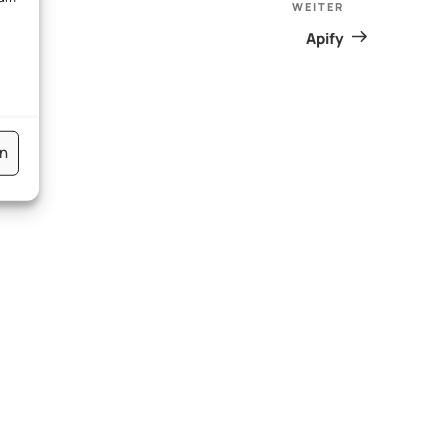
WEITER
Nächster
Beitrag
Apify
en