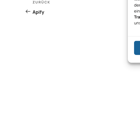
Vorheriger
ZURÜCK
den
Beitrag
ei
Apify
Tr
un