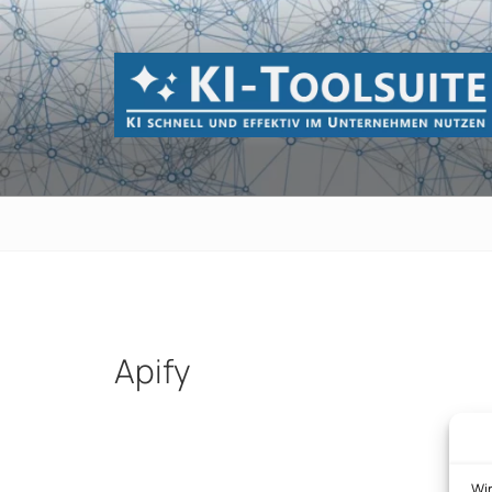
Zum
Inhalt
springen
KI-TOOLSUI
KI schnell und effektiv im Unternehmen 
Apify
Beitragsnavigation
Wi