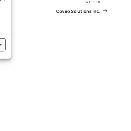
WEITER
Nächster
Beitrag
Coveo Solutions Inc.
en