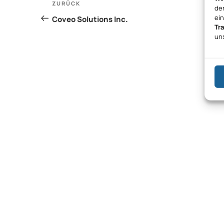
Vorheriger
ZURÜCK
den
Beitrag
ei
Coveo Solutions Inc.
Tr
un