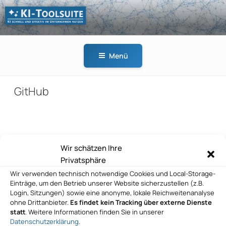
Zum
Inhalt
springen
KI-
KI schnell und effektiv
TOOLSUITE
im Unternehmen
Menü
nutzen
GitHub
Beitragsnavigation
Wir schätzen Ihre
Vorheriger
ZURÜCK
Privatsphäre
Beitrag
GitHub
Wir verwenden technisch notwendige Cookies und Local-Storage-
Einträge, um den Betrieb unserer Website sicherzustellen (z.B.
Nächster
WEITER
Login, Sitzungen) sowie eine anonyme, lokale Reichweitenanalyse
Beitrag
ohne Drittanbieter.
Es findet kein Tracking über externe Dienste
GitHub
statt
. Weitere Informationen finden Sie in unserer
Datenschutzerklärung
.