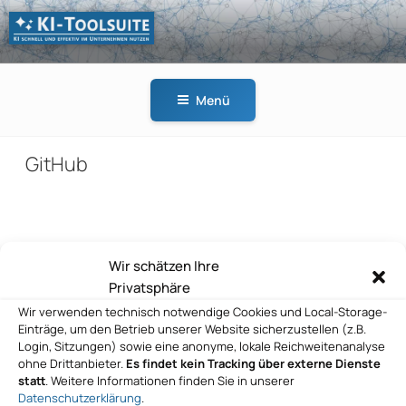
Zum
Inhalt
springen
KI-
KI schnell und effektiv
TOOLSUITE
im Unternehmen
Menü
nutzen
GitHub
Beitragsnavigation
Wir schätzen Ihre
Vorheriger
ZURÜCK
Privatsphäre
Beitrag
GitHub
Wir verwenden technisch notwendige Cookies und Local-Storage-
Einträge, um den Betrieb unserer Website sicherzustellen (z.B.
Nächster
WEITER
Login, Sitzungen) sowie eine anonyme, lokale Reichweitenanalyse
Beitrag
ohne Drittanbieter.
Es findet kein Tracking über externe Dienste
GitHub
statt
. Weitere Informationen finden Sie in unserer
Datenschutzerklärung
.