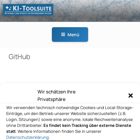
Zum
Inhalt
springen
KI-
KI schnell und effektiv
TOOLSUITE
im Unternehmen
Menü
nutzen
GitHub
Beitragsnavigation
Wir schätzen Ihre
Vorheriger
ZURÜCK
Privatsphäre
Beitrag
GitHub
Wir verwenden technisch notwendige Cookies und Local-Storage-
Einträge, um den Betrieb unserer Website sicherzustellen (z.B.
Nächster
WEITER
Login, Sitzungen) sowie eine anonyme, lokale Reichweitenanalyse
Beitrag
ohne Drittanbieter.
Es findet kein Tracking über externe Dienste
GitHub
statt
. Weitere Informationen finden Sie in unserer
Datenschutzerklärung
.