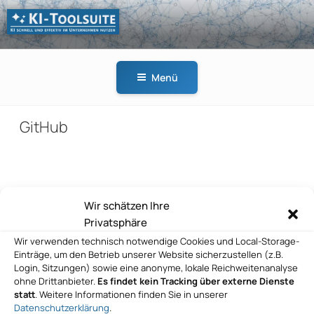
Zum
Inhalt
springen
KI-
KI schnell und effektiv
TOOLSUITE
im Unternehmen
Menü
nutzen
GitHub
Beitragsnavigation
Wir schätzen Ihre
Vorheriger
ZURÜCK
Privatsphäre
Beitrag
GitHub
Wir verwenden technisch notwendige Cookies und Local-Storage-
Einträge, um den Betrieb unserer Website sicherzustellen (z.B.
Nächster
WEITER
Login, Sitzungen) sowie eine anonyme, lokale Reichweitenanalyse
Beitrag
ohne Drittanbieter.
Es findet kein Tracking über externe Dienste
GitHub
statt
. Weitere Informationen finden Sie in unserer
Datenschutzerklärung
.