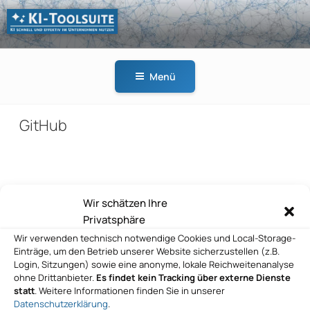
Zum
Inhalt
springen
KI-
KI schnell und effektiv
TOOLSUITE
im Unternehmen
Menü
nutzen
GitHub
Beitragsnavigation
Wir schätzen Ihre
Vorheriger
ZURÜCK
Privatsphäre
Beitrag
GitHub
Wir verwenden technisch notwendige Cookies und Local-Storage-
Einträge, um den Betrieb unserer Website sicherzustellen (z.B.
Nächster
WEITER
Login, Sitzungen) sowie eine anonyme, lokale Reichweitenanalyse
Beitrag
ohne Drittanbieter.
Es findet kein Tracking über externe Dienste
GitHub
statt
. Weitere Informationen finden Sie in unserer
Datenschutzerklärung
.