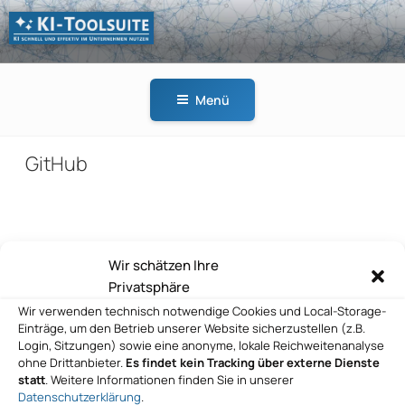
Zum
Inhalt
springen
KI-
KI schnell und effektiv
TOOLSUITE
im Unternehmen
Menü
nutzen
GitHub
Beitragsnavigation
Wir schätzen Ihre
Vorheriger
ZURÜCK
Privatsphäre
Beitrag
GitHub
Wir verwenden technisch notwendige Cookies und Local-Storage-
Einträge, um den Betrieb unserer Website sicherzustellen (z.B.
Nächster
WEITER
Login, Sitzungen) sowie eine anonyme, lokale Reichweitenanalyse
Beitrag
ohne Drittanbieter.
Es findet kein Tracking über externe Dienste
GitHub
statt
. Weitere Informationen finden Sie in unserer
Datenschutzerklärung
.