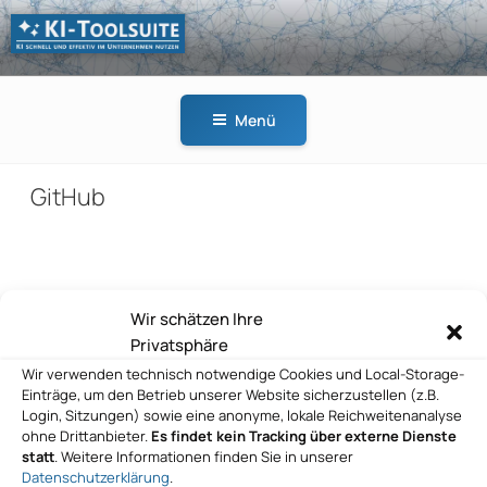
Zum
Inhalt
springen
KI-
KI schnell und effektiv
TOOLSUITE
im Unternehmen
Menü
nutzen
GitHub
Beitragsnavigation
Wir schätzen Ihre
Vorheriger
ZURÜCK
Privatsphäre
Beitrag
GitHub
Wir verwenden technisch notwendige Cookies und Local-Storage-
Einträge, um den Betrieb unserer Website sicherzustellen (z.B.
Nächster
WEITER
Login, Sitzungen) sowie eine anonyme, lokale Reichweitenanalyse
Beitrag
ohne Drittanbieter.
Es findet kein Tracking über externe Dienste
GitHub
statt
. Weitere Informationen finden Sie in unserer
Datenschutzerklärung
.