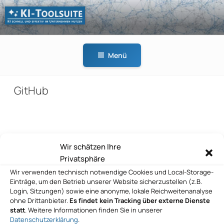
Zum
Inhalt
springen
KI-
KI schnell und effektiv
TOOLSUITE
im Unternehmen
Menü
nutzen
GitHub
Beitragsnavigation
Wir schätzen Ihre
Vorheriger
ZURÜCK
Privatsphäre
Beitrag
GitHub
Wir verwenden technisch notwendige Cookies und Local-Storage-
Einträge, um den Betrieb unserer Website sicherzustellen (z.B.
Nächster
WEITER
Login, Sitzungen) sowie eine anonyme, lokale Reichweitenanalyse
Beitrag
ohne Drittanbieter.
Es findet kein Tracking über externe Dienste
GitHub
statt
. Weitere Informationen finden Sie in unserer
Datenschutzerklärung
.