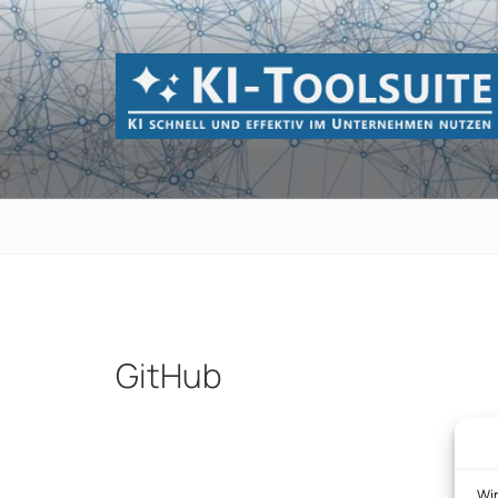
Zum
Inhalt
springen
KI-TOOLSUI
KI schnell und effektiv im Unternehmen 
GitHub
Beitragsnavigation
Wi