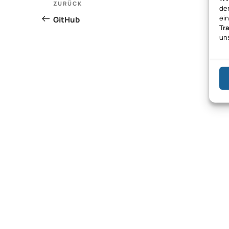
Vorheriger
ZURÜCK
den
Beitrag
ei
GitHub
Tr
un