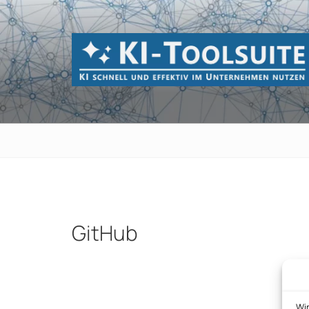
Zum
Inhalt
springen
KI-TOOLSUI
KI schnell und effektiv im Unternehmen 
GitHub
Beitragsnavigation
Wi