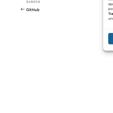
Vorheriger
ZURÜCK
den
Beitrag
ei
GitHub
Tr
un