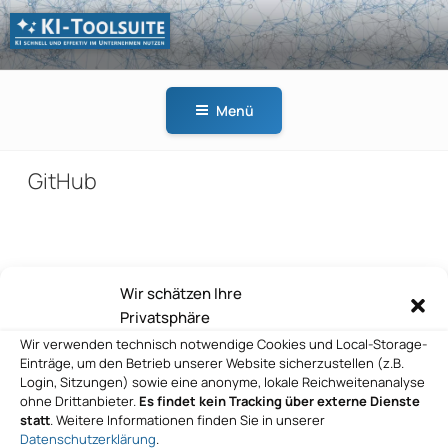
Zum
Inhalt
springen
KI-
KI schnell und effektiv
TOOLSUITE
im Unternehmen
Menü
nutzen
GitHub
Beitragsnavigation
Wir schätzen Ihre
Vorheriger
ZURÜCK
Privatsphäre
Beitrag
GitHub
Wir verwenden technisch notwendige Cookies und Local-Storage-
Einträge, um den Betrieb unserer Website sicherzustellen (z.B.
Nächster
WEITER
Login, Sitzungen) sowie eine anonyme, lokale Reichweitenanalyse
Beitrag
ohne Drittanbieter.
Es findet kein Tracking über externe Dienste
GitHub
statt
. Weitere Informationen finden Sie in unserer
Datenschutzerklärung
.