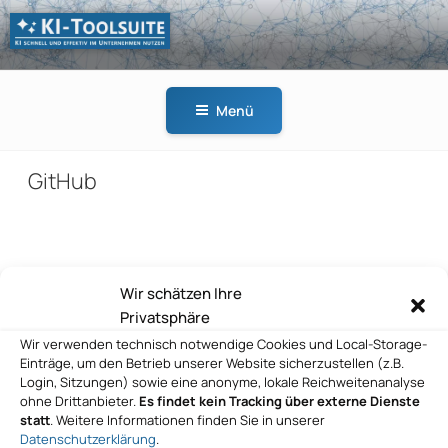
Zum
Inhalt
springen
KI-
KI schnell und effektiv
TOOLSUITE
im Unternehmen
Menü
nutzen
GitHub
Beitragsnavigation
Wir schätzen Ihre
Vorheriger
ZURÜCK
Privatsphäre
Beitrag
GitHub
Wir verwenden technisch notwendige Cookies und Local-Storage-
Einträge, um den Betrieb unserer Website sicherzustellen (z.B.
Nächster
WEITER
Login, Sitzungen) sowie eine anonyme, lokale Reichweitenanalyse
Beitrag
ohne Drittanbieter.
Es findet kein Tracking über externe Dienste
GitHub
statt
. Weitere Informationen finden Sie in unserer
Datenschutzerklärung
.