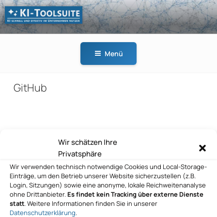
Zum
Inhalt
springen
KI-
KI schnell und effektiv
TOOLSUITE
im Unternehmen
Menü
nutzen
GitHub
Beitragsnavigation
Wir schätzen Ihre
Vorheriger
ZURÜCK
Privatsphäre
Beitrag
GitHub
Wir verwenden technisch notwendige Cookies und Local-Storage-
Einträge, um den Betrieb unserer Website sicherzustellen (z.B.
Nächster
WEITER
Login, Sitzungen) sowie eine anonyme, lokale Reichweitenanalyse
Beitrag
ohne Drittanbieter.
Es findet kein Tracking über externe Dienste
GitHub
statt
. Weitere Informationen finden Sie in unserer
Datenschutzerklärung
.