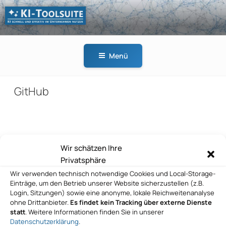
Zum
Inhalt
springen
KI-
KI schnell und effektiv
TOOLSUITE
im Unternehmen
Menü
nutzen
GitHub
Beitragsnavigation
Wir schätzen Ihre
Vorheriger
ZURÜCK
Privatsphäre
Beitrag
GitHub
Wir verwenden technisch notwendige Cookies und Local-Storage-
Einträge, um den Betrieb unserer Website sicherzustellen (z.B.
Nächster
WEITER
Login, Sitzungen) sowie eine anonyme, lokale Reichweitenanalyse
Beitrag
ohne Drittanbieter.
Es findet kein Tracking über externe Dienste
GitHub
statt
. Weitere Informationen finden Sie in unserer
Datenschutzerklärung
.