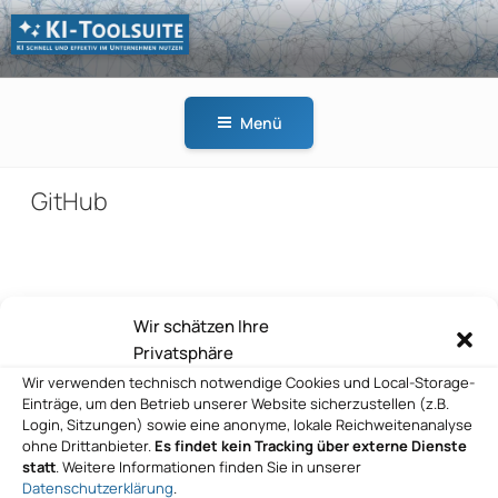
Zum
Inhalt
springen
KI-
KI schnell und effektiv
TOOLSUITE
im Unternehmen
Menü
nutzen
GitHub
Beitragsnavigation
Wir schätzen Ihre
Vorheriger
ZURÜCK
Privatsphäre
Beitrag
GitHub
Wir verwenden technisch notwendige Cookies und Local-Storage-
Einträge, um den Betrieb unserer Website sicherzustellen (z.B.
Nächster
WEITER
Login, Sitzungen) sowie eine anonyme, lokale Reichweitenanalyse
Beitrag
ohne Drittanbieter.
Es findet kein Tracking über externe Dienste
GitHub
statt
. Weitere Informationen finden Sie in unserer
Datenschutzerklärung
.