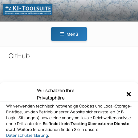
Zum
Inhalt
springen
KI-
KI schnell und effektiv
TOOLSUITE
im Unternehmen
Menü
nutzen
GitHub
Beitragsnavigation
Wir schätzen Ihre
Vorheriger
ZURÜCK
Privatsphäre
Beitrag
GitHub
Wir verwenden technisch notwendige Cookies und Local-Storage-
Einträge, um den Betrieb unserer Website sicherzustellen (z.B.
Nächster
WEITER
Login, Sitzungen) sowie eine anonyme, lokale Reichweitenanalyse
Beitrag
ohne Drittanbieter.
Es findet kein Tracking über externe Dienste
GitHub
statt
. Weitere Informationen finden Sie in unserer
Datenschutzerklärung
.