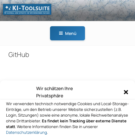
Zum
Inhalt
springen
KI-
KI schnell und effektiv
TOOLSUITE
im Unternehmen
Menü
nutzen
GitHub
Beitragsnavigation
Wir schätzen Ihre
Vorheriger
ZURÜCK
Privatsphäre
Beitrag
GitHub
Wir verwenden technisch notwendige Cookies und Local-Storage-
Einträge, um den Betrieb unserer Website sicherzustellen (z.B.
Nächster
WEITER
Login, Sitzungen) sowie eine anonyme, lokale Reichweitenanalyse
Beitrag
ohne Drittanbieter.
Es findet kein Tracking über externe Dienste
GitHub
statt
. Weitere Informationen finden Sie in unserer
Datenschutzerklärung
.