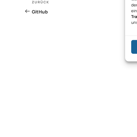
Vorheriger
ZURÜCK
den
Beitrag
ei
GitHub
Tr
un