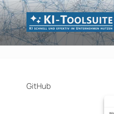
Zum
Inhalt
springen
KI-TOOLSUI
KI schnell und effektiv im Unternehmen 
GitHub
Beitragsnavigation
Wi