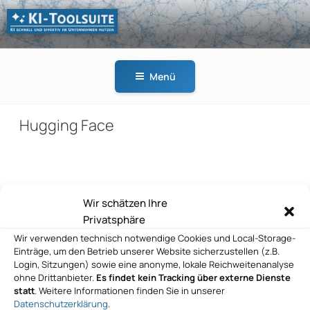
Zum
Inhalt
springen
KI-
KI schnell und effektiv
TOOLSUITE
im Unternehmen
Menü
nutzen
Hugging Face
Beitragsnavigation
Wir schätzen Ihre
Vorheriger
ZURÜCK
Privatsphäre
Beitrag
Hugging Face
Wir verwenden technisch notwendige Cookies und Local-Storage-
Einträge, um den Betrieb unserer Website sicherzustellen (z.B.
Nächster
WEITER
Login, Sitzungen) sowie eine anonyme, lokale Reichweitenanalyse
Beitrag
ohne Drittanbieter.
Es findet kein Tracking über externe Dienste
Hugging Face
statt
. Weitere Informationen finden Sie in unserer
Datenschutzerklärung
.