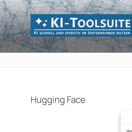
Zum
Inhalt
springen
KI-TOOLSUI
KI schnell und effektiv im Unternehmen 
Hugging Face
Beitragsnavigation
Wi