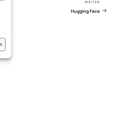
WEITER
Nächster
Beitrag
Hugging Face
en