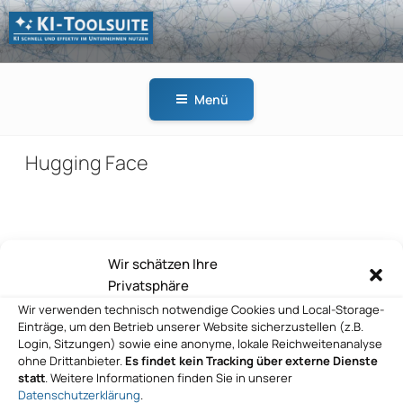
Zum
Inhalt
springen
KI-
KI schnell und effektiv
TOOLSUITE
im Unternehmen
Menü
nutzen
Hugging Face
Beitragsnavigation
Wir schätzen Ihre
Vorheriger
ZURÜCK
Privatsphäre
Beitrag
Hugging Face
Wir verwenden technisch notwendige Cookies und Local-Storage-
Einträge, um den Betrieb unserer Website sicherzustellen (z.B.
Nächster
WEITER
Login, Sitzungen) sowie eine anonyme, lokale Reichweitenanalyse
Beitrag
ohne Drittanbieter.
Es findet kein Tracking über externe Dienste
Hugging Face
statt
. Weitere Informationen finden Sie in unserer
Datenschutzerklärung
.