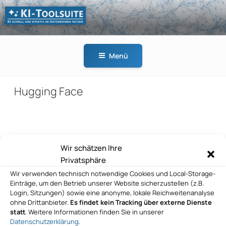
Zum
Inhalt
springen
KI-
KI schnell und effektiv
TOOLSUITE
im Unternehmen
Menü
nutzen
Hugging Face
Beitragsnavigation
Wir schätzen Ihre
Vorheriger
ZURÜCK
Privatsphäre
Beitrag
Hugging Face
Wir verwenden technisch notwendige Cookies und Local-Storage-
Einträge, um den Betrieb unserer Website sicherzustellen (z.B.
Nächster
WEITER
Login, Sitzungen) sowie eine anonyme, lokale Reichweitenanalyse
Beitrag
ohne Drittanbieter.
Es findet kein Tracking über externe Dienste
Hugging Face
statt
. Weitere Informationen finden Sie in unserer
Datenschutzerklärung
.