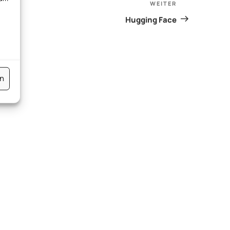
WEITER
Nächster
Beitrag
Hugging Face
en