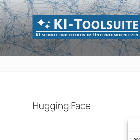
Zum
Inhalt
springen
KI-TOOLSUI
KI schnell und effektiv im Unternehmen 
Hugging Face
Beitragsnavigation
Wi