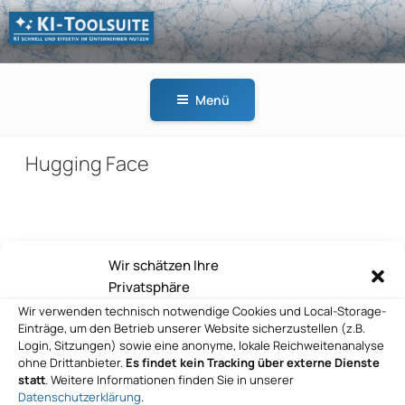
Zum
Inhalt
springen
KI-
KI schnell und effektiv
TOOLSUITE
im Unternehmen
Menü
nutzen
Hugging Face
Beitragsnavigation
Wir schätzen Ihre
Vorheriger
ZURÜCK
Privatsphäre
Beitrag
Hugging Face
Wir verwenden technisch notwendige Cookies und Local-Storage-
Einträge, um den Betrieb unserer Website sicherzustellen (z.B.
Nächster
WEITER
Login, Sitzungen) sowie eine anonyme, lokale Reichweitenanalyse
Beitrag
ohne Drittanbieter.
Es findet kein Tracking über externe Dienste
Hugging Face
statt
. Weitere Informationen finden Sie in unserer
Datenschutzerklärung
.