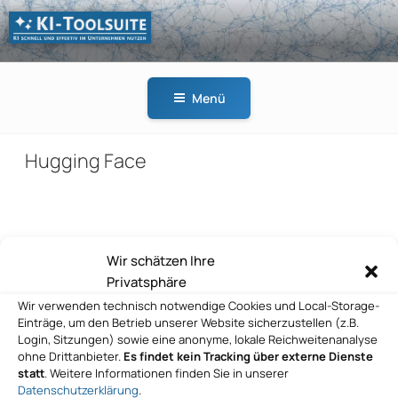
Zum
Inhalt
springen
KI-
KI schnell und effektiv
TOOLSUITE
im Unternehmen
Menü
nutzen
Hugging Face
Beitragsnavigation
Wir schätzen Ihre
Vorheriger
ZURÜCK
Privatsphäre
Beitrag
Hugging Face
Wir verwenden technisch notwendige Cookies und Local-Storage-
Einträge, um den Betrieb unserer Website sicherzustellen (z.B.
Nächster
WEITER
Login, Sitzungen) sowie eine anonyme, lokale Reichweitenanalyse
Beitrag
ohne Drittanbieter.
Es findet kein Tracking über externe Dienste
Hugging Face
statt
. Weitere Informationen finden Sie in unserer
Datenschutzerklärung
.