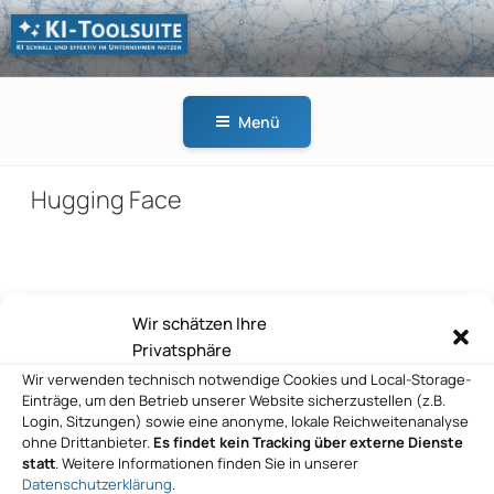
Zum
Inhalt
springen
KI-
KI schnell und effektiv
TOOLSUITE
im Unternehmen
Menü
nutzen
Hugging Face
Beitragsnavigation
Wir schätzen Ihre
Vorheriger
ZURÜCK
Privatsphäre
Beitrag
Hugging Face
Wir verwenden technisch notwendige Cookies und Local-Storage-
Einträge, um den Betrieb unserer Website sicherzustellen (z.B.
Nächster
WEITER
Login, Sitzungen) sowie eine anonyme, lokale Reichweitenanalyse
Beitrag
ohne Drittanbieter.
Es findet kein Tracking über externe Dienste
Hugging Face
statt
. Weitere Informationen finden Sie in unserer
Datenschutzerklärung
.