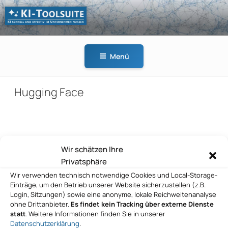
Zum
Inhalt
springen
KI-
KI schnell und effektiv
TOOLSUITE
im Unternehmen
Menü
nutzen
Hugging Face
Beitragsnavigation
Wir schätzen Ihre
Vorheriger
ZURÜCK
Privatsphäre
Beitrag
Hugging Face
Wir verwenden technisch notwendige Cookies und Local-Storage-
Einträge, um den Betrieb unserer Website sicherzustellen (z.B.
Nächster
WEITER
Login, Sitzungen) sowie eine anonyme, lokale Reichweitenanalyse
Beitrag
ohne Drittanbieter.
Es findet kein Tracking über externe Dienste
Hugging Face
statt
. Weitere Informationen finden Sie in unserer
Datenschutzerklärung
.