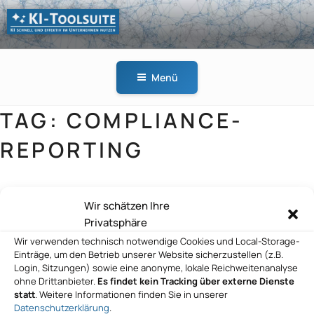
Zum
Inhalt
springen
KI-
KI schnell und effektiv
TOOLSUITE
im Unternehmen
Menü
nutzen
TAG:
COMPLIANCE-
REPORTING
Wir schätzen Ihre
BvL Oberflächentechnik Hermann Paus
Privatsphäre
Maschinenfabrik Holtec GmbH
Wir verwenden technisch notwendige Cookies und Local-Storage-
Einträge, um den Betrieb unserer Website sicherzustellen (z.B.
Login, Sitzungen) sowie eine anonyme, lokale Reichweitenanalyse
ohne Drittanbieter.
Es findet kein Tracking über externe Dienste
statt
. Weitere Informationen finden Sie in unserer
BvL Oberflächentechnik Hermann Paus
Datenschutzerklärung
.