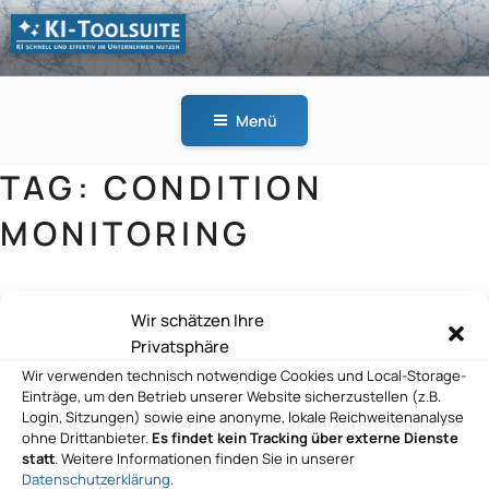
Zum
Inhalt
springen
KI-
KI schnell und effektiv
TOOLSUITE
im Unternehmen
Menü
nutzen
TAG:
CONDITION
MONITORING
Wir schätzen Ihre
Device Insight GmbH
Privatsphäre
Wir verwenden technisch notwendige Cookies und Local-Storage-
Einträge, um den Betrieb unserer Website sicherzustellen (z.B.
Login, Sitzungen) sowie eine anonyme, lokale Reichweitenanalyse
ohne Drittanbieter.
Es findet kein Tracking über externe Dienste
ZHAW Zürcher Hochschule für
statt
. Weitere Informationen finden Sie in unserer
Angewandte Wissenschaften
Datenschutzerklärung
.