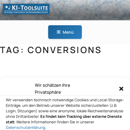
Zum
Inhalt
springen
KI-
KI schnell und effektiv
TOOLSUITE
im Unternehmen
Menü
nutzen
TAG:
CONVERSIONS
Tourismusconsult AG
Wir schätzen Ihre
Privatsphäre
Wir verwenden technisch notwendige Cookies und Local-Storage-
Einträge, um den Betrieb unserer Website sicherzustellen (z.B.
Login, Sitzungen) sowie eine anonyme, lokale Reichweitenanalyse
ohne Drittanbieter.
Es findet kein Tracking über externe Dienste
statt
. Weitere Informationen finden Sie in unserer
Datenschutzerklärung
.