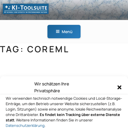
Zum
Inhalt
springen
KI-
KI schnell und effektiv
TOOLSUITE
im Unternehmen
Menü
nutzen
TAG:
COREML
Hugging Face
Wir schätzen Ihre
Privatsphäre
Wir verwenden technisch notwendige Cookies und Local-Storage-
Hugging Face
Einträge, um den Betrieb unserer Website sicherzustellen (z.B.
Login, Sitzungen) sowie eine anonyme, lokale Reichweitenanalyse
ohne Drittanbieter.
Es findet kein Tracking über externe Dienste
statt
. Weitere Informationen finden Sie in unserer
Datenschutzerklärung
.