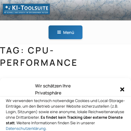
Zum
Inhalt
springen
KI-
KI schnell und effektiv
TOOLSUITE
im Unternehmen
Menü
nutzen
TAG:
CPU-
PERFORMANCE
Wir schätzen Ihre
DACHS IT GmbH
Privatsphäre
Wir verwenden technisch notwendige Cookies und Local-Storage-
Einträge, um den Betrieb unserer Website sicherzustellen (z.B.
Login, Sitzungen) sowie eine anonyme, lokale Reichweitenanalyse
ohne Drittanbieter.
Es findet kein Tracking über externe Dienste
statt
. Weitere Informationen finden Sie in unserer
Datenschutzerklärung
.