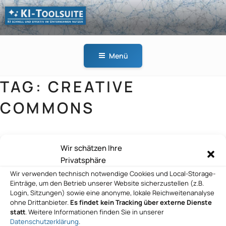
Zum
Inhalt
springen
KI-
KI schnell und effektiv
TOOLSUITE
im Unternehmen
Menü
nutzen
TAG:
CREATIVE
COMMONS
Wir schätzen Ihre
cimt ag
Privatsphäre
Wir verwenden technisch notwendige Cookies und Local-Storage-
Einträge, um den Betrieb unserer Website sicherzustellen (z.B.
Login, Sitzungen) sowie eine anonyme, lokale Reichweitenanalyse
ohne Drittanbieter.
Es findet kein Tracking über externe Dienste
statt
. Weitere Informationen finden Sie in unserer
Datenschutzerklärung
.