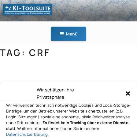
Zum
Inhalt
springen
KI-
KI schnell und effektiv
TOOLSUITE
im Unternehmen
Menü
nutzen
TAG:
CRF
GitHub
Wir schätzen Ihre
Privatsphäre
Wir verwenden technisch notwendige Cookies und Local-Storage-
Einträge, um den Betrieb unserer Website sicherzustellen (z.B.
Login, Sitzungen) sowie eine anonyme, lokale Reichweitenanalyse
ohne Drittanbieter.
Es findet kein Tracking über externe Dienste
statt
. Weitere Informationen finden Sie in unserer
Datenschutzerklärung
.