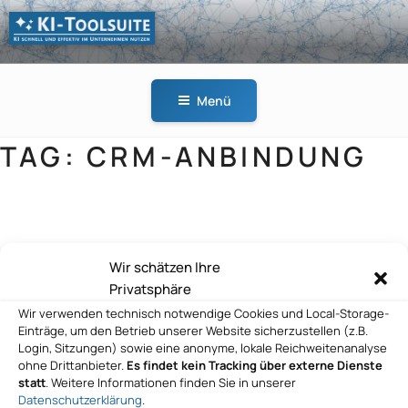
Zum
Inhalt
springen
KI-
KI schnell und effektiv
TOOLSUITE
im Unternehmen
Menü
nutzen
TAG:
CRM-ANBINDUNG
Erstberatung Kontakt aufnehmen KBD
Wir schätzen Ihre
KI-Beratung Deutschland UG
Privatsphäre
Wir verwenden technisch notwendige Cookies und Local-Storage-
Einträge, um den Betrieb unserer Website sicherzustellen (z.B.
Login, Sitzungen) sowie eine anonyme, lokale Reichweitenanalyse
Consileon Business Consultancy GmbH
ohne Drittanbieter.
Es findet kein Tracking über externe Dienste
statt
. Weitere Informationen finden Sie in unserer
Datenschutzerklärung
.