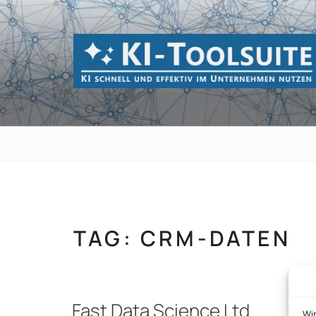
Zum
Inhalt
springen
KI-TOOLSUI
KI schnell und effektiv im Unternehmen 
TAG:
CRM-DATEN
Fast Data Science Ltd
Wi