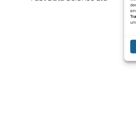
den
ei
Tr
un