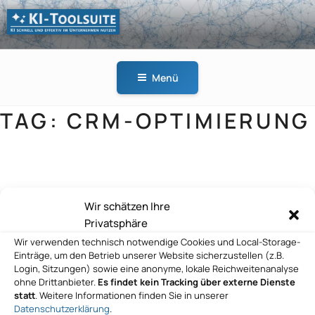
Zum
Inhalt
springen
KI-
KI schnell und effektiv
TOOLSUITE
im Unternehmen
Menü
nutzen
TAG:
CRM-OPTIMIERUNG
DACHCOM AG
Wir schätzen Ihre
Privatsphäre
Wir verwenden technisch notwendige Cookies und Local-Storage-
DE GmbH
Einträge, um den Betrieb unserer Website sicherzustellen (z.B.
Login, Sitzungen) sowie eine anonyme, lokale Reichweitenanalyse
ohne Drittanbieter.
Es findet kein Tracking über externe Dienste
statt
. Weitere Informationen finden Sie in unserer
Datenschutzerklärung
.