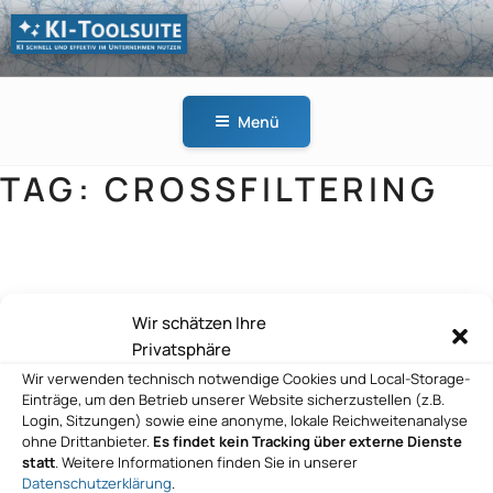
Zum
Inhalt
springen
KI-
KI schnell und effektiv
TOOLSUITE
im Unternehmen
Menü
nutzen
TAG:
CROSSFILTERING
Finanz-DATA GmbH, Beratungs- und
Wir schätzen Ihre
Softwarehaus
Privatsphäre
Wir verwenden technisch notwendige Cookies und Local-Storage-
Einträge, um den Betrieb unserer Website sicherzustellen (z.B.
Login, Sitzungen) sowie eine anonyme, lokale Reichweitenanalyse
ohne Drittanbieter.
Es findet kein Tracking über externe Dienste
statt
. Weitere Informationen finden Sie in unserer
Datenschutzerklärung
.