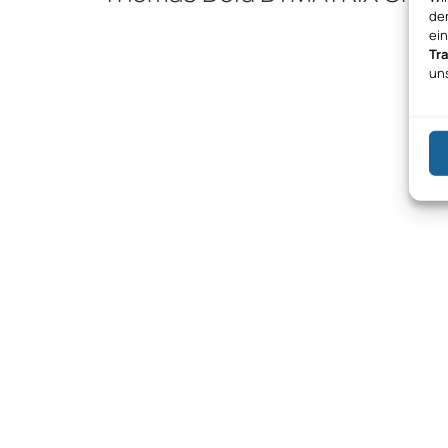
den
ei
Tr
un