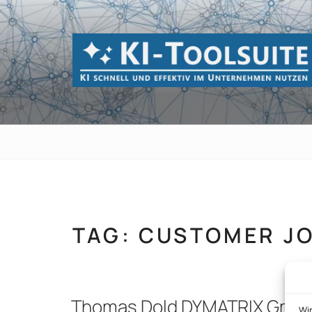
Zum
Inhalt
springen
KI-TOOLSUI
KI schnell und effektiv im Unternehmen 
TAG:
CUSTOMER J
Thomas Dold DYMATRIX Gmb
Wi