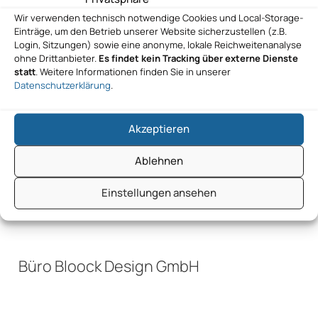
Wir verwenden technisch notwendige Cookies und Local-Storage-
Einträge, um den Betrieb unserer Website sicherzustellen (z.B.
Login, Sitzungen) sowie eine anonyme, lokale Reichweitenanalyse
Erstberatung Kontakt aufnehmen KBD
ohne Drittanbieter.
Es findet kein Tracking über externe Dienste
KI-Beratung Deutschland UG
statt
. Weitere Informationen finden Sie in unserer
Datenschutzerklärung
.
Akzeptieren
Büro Bloock Design GmbH
Ablehnen
Einstellungen ansehen
Büro Bloock Design GmbH
Büro Bloock Design GmbH