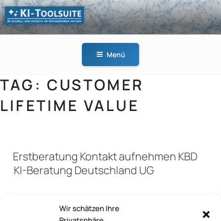
Zum
Inhalt
springen
KI-
KI schnell und effektiv
TOOLSUITE
im Unternehmen
Menü
nutzen
TAG:
CUSTOMER
LIFETIME VALUE
Erstberatung Kontakt aufnehmen KBD
KI-Beratung Deutschland UG
Wir schätzen Ihre
Jannik Lindner
Privatsphäre