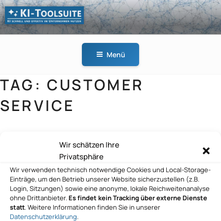
Zum
Inhalt
springen
KI-
KI schnell und effektiv
TOOLSUITE
im Unternehmen
Menü
nutzen
TAG:
CUSTOMER
SERVICE
Wir schätzen Ihre
GAIM SOLUTIONS GmbH
Privatsphäre
Wir verwenden technisch notwendige Cookies und Local-Storage-
Einträge, um den Betrieb unserer Website sicherzustellen (z.B.
Login, Sitzungen) sowie eine anonyme, lokale Reichweitenanalyse
ohne Drittanbieter.
Es findet kein Tracking über externe Dienste
statworx GmbH
statt
. Weitere Informationen finden Sie in unserer
Datenschutzerklärung
.