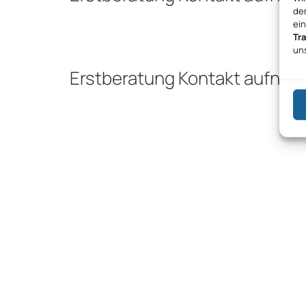
den
ei
Tr
un
Erstberatung Kontakt aufne