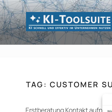
Zum
Inhalt
springen
KI-TOOLSUI
KI schnell und effektiv im Unternehmen 
TAG:
CUSTOMER S
Erstberatung Kontakt aufne
Wi