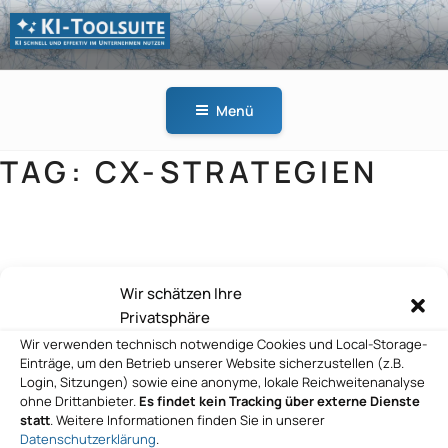
Zum
Inhalt
springen
KI-
KI schnell und effektiv
TOOLSUITE
im Unternehmen
Menü
nutzen
TAG:
CX-STRATEGIEN
Coveo Solutions Inc.
Wir schätzen Ihre
Privatsphäre
Wir verwenden technisch notwendige Cookies und Local-Storage-
Einträge, um den Betrieb unserer Website sicherzustellen (z.B.
Login, Sitzungen) sowie eine anonyme, lokale Reichweitenanalyse
ohne Drittanbieter.
Es findet kein Tracking über externe Dienste
statt
. Weitere Informationen finden Sie in unserer
Datenschutzerklärung
.