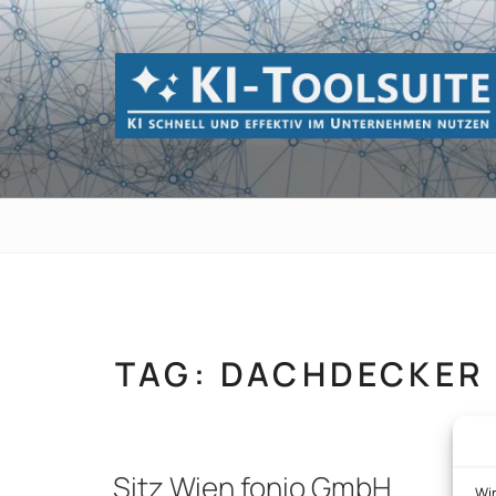
Zum
Inhalt
springen
KI-TOOLSUI
KI schnell und effektiv im Unternehmen 
TAG:
DACHDECKER
Sitz Wien fonio GmbH
Wi