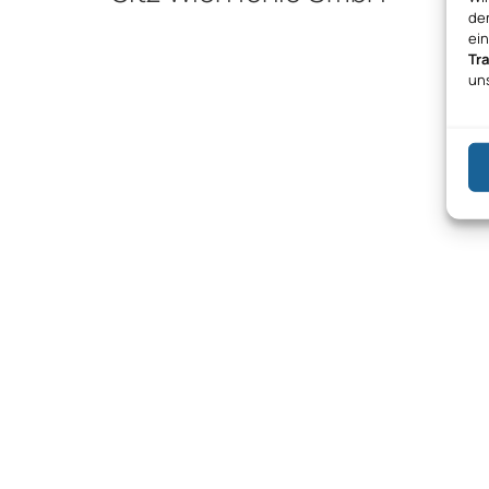
den
ei
Tr
un